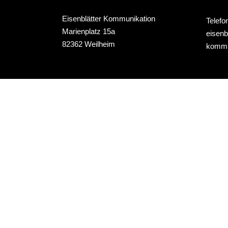
Fachpressearbeit
Eisenblätter Kommunikation
Telefo
Kommunikationsberatung
Marienplatz 15a
eisenb
82362 Weilheim
kommu