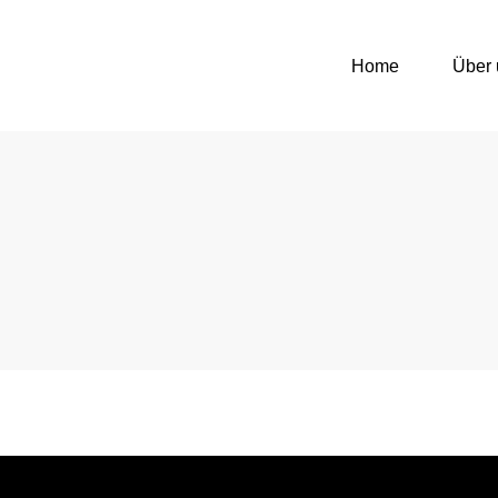
Home
Über 
Medinoxx
Beratung Markteintritt