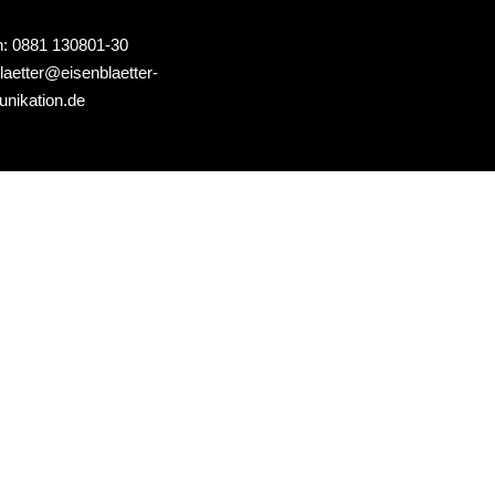
Externe Pressestelle
n: 0881 130801-30
Fachpressearbeit
laetter@eisenblaetter-
nikation.de