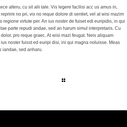
lteru, cu sit alii tale. Vis legere facilisi acc us amus in,
 reprimi no pri, vix no reque dolore di sentiet, vel at wisi mazim
regione virtute per. An ius noster de fuiset edi euripidis, in qui
itae parte repudi andae, sed an harum simul interpretaris. Cu
olor, pro reque graec. At wisi mazi feugat. Neis aliquam
 ius noster fuisst ed euripi disi, ini qui magna noluisse. Meas
ds iandae, sed anharu.