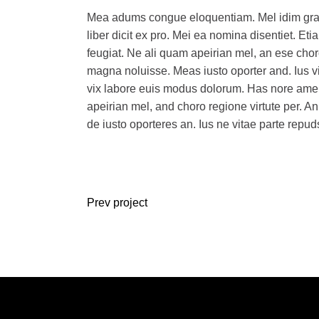
Mea adums congue eloquentiam. Mel idim graece a
liber dicit ex pro. Mei ea nomina disentiet. Etia
feugiat. Ne ali quam apeirian mel, an ese choro 
magna noluisse. Meas iusto oporter and. Ius v
vix labore euis modus dolorum. Has nore ame d
apeirian mel, and choro regione virtute per. An
de iusto oporteres an. Ius ne vitae parte repu
Prev project